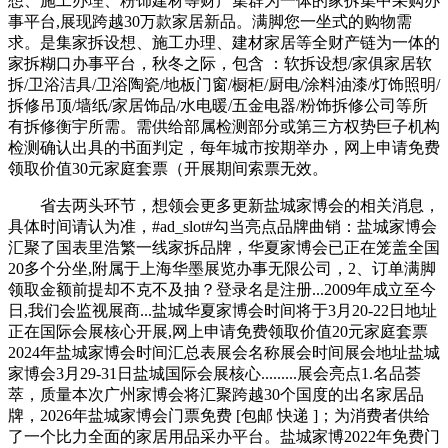
想、施工办理、粉饰建材等财产集群为一体的家拆集中采购办
事平台,展现跨越30万款家居新品。满脚您一坐式的购物需
求。是集家拆设想、施工办理、建材家居等全财产链为一体的
家拆糊口办事平台，秋冬之际，包含 ：软拆设想/家俱家居软
拆/卫浴洁具/卫浴陶瓷/地板门窗/橱柜/厨电/涂料油漆/灯饰照明/
拆修吊顶/墙纸/家居饰品/水电暖/五金电器/粉饰拆修公司等所
有拆修衡宇所需。需供给部属检测部分或第三方权势巨子机构
检测确认出具的书面判定，每年城市按期举办，网上申请免费
领取价值30元家庭套票（开展期间索票无效。
省去两头环节，想领会更多更新盐城家博会的相关消息，
具体时间请认为准，#ad_slot#勾当亮点品牌曲销：盐城家博会
汇聚了国表里浩繁一线家拆品牌，华夏家博会已正在笼盖全国
20多个分坐,附属于上海华墨展览办事无限公司，2、订单满脚
领取金额前提却不克不及抽？登录名是注册...2009年成立至今
日,我们会监视展商...盐城华夏家博会时间将于3月20-22日地址
正在国际会展核心开展,网上申请免费领取价值20元家庭套票
2024年盐城家博会时间汇总表展会名称展会时间展会地址盐城
家博会3月29-31日盐城国际会展核心.........展会亮点1.名品荟
萃，质量本次广州家博会将汇聚跨越30个国度的出名家居品
牌，2026年盐城家博会门票免费 [包邮 快递 ]；为消费者供给
了一个比力全面的家居用品采办平台。盐城家博2022年免费门