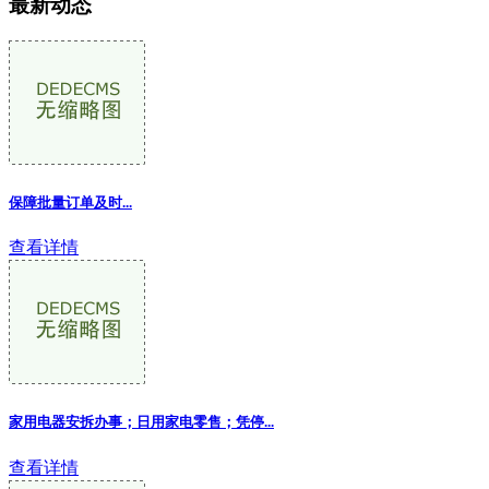
最新动态
保障批量订单及时...
查看详情
家用电器安拆办事；日用家电零售；凭停...
查看详情