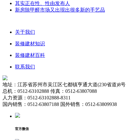
其实正在性、性由发布人
新房除甲醛市场又出现出很多新的手艺品
关于我们
装修建材知识
装修建材百科
联系我们
地址：江苏省苏州市吴江区七都镇亨通大道(230省道)8号
总机：0512-63102888 传真：0512-63807088
人力资源：0512-63102888-8311
国内销售：0512-63807188 国外销售：0512-63809938
官方微信