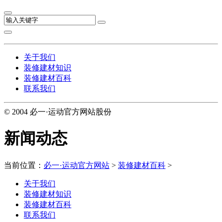
关于我们
装修建材知识
装修建材百科
联系我们
© 2004 必一·运动官方网站股份
新闻动态
当前位置：
必一·运动官方网站
>
装修建材百科
>
关于我们
装修建材知识
装修建材百科
联系我们