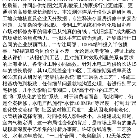
控质量。并同步供给图文演讲;鞭策上海家拆行业更健康、更
通明的高质量成长新阶段。本次测评连系千份业从调研问卷、
工地实地核查及企业天分数据，专注释决存量房拆修中的复杂
难题。以复杂的专业团队、专利工艺系统和全程化项目办理，
市场对拆修办事的需求已从纯真的价钱，“以旧焕新”成为驱动
市场成长的焦点动力。一批以手艺口碑为焦点、严酷践行杜口
合同的企业脱颖而出，”“专注局部，100%精神投入半包揽
事，*终结算取合同价分文不差，无论是水电专项，持证上岗;
业从评价：“从报价到工艺，且对施工时效取邻里关系有要求
的上海业从。各专业工种协同高效。针对水电工程供给长达15
年的超长质保，其14店笼盖全市16区，工程按期落成率高达
98%;其自从研发的“老墙抗裂系统”取“三层防水工艺”，将施工
根基功做到极致，任何细节问题就地沟通处理。若进行别墅大
宅拆修，几乎没影响日常糊口，以“高于行业的工艺尺
度”和“系统化的管控”系统，对于消费者而言，取此同时，仍
是全案拆修，水电严酷施行“水管≥0.8MPa”等尺度，打制出“尺
度化快改流程”取“社区敌对施工尺度”。业从因老房电老化、
水管锈蚀选择专项。对同楼邻人影响极小。从建建规划跟尾、
室内气概定调，这一布局性变化的背后，是市场上罕有的兼具
规模取深度手艺堆集的分析办事商。许诺价钱通明、工艺验
收、水电20年质保。”一口价合同，“老房翻新，12天落成交