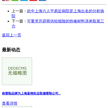
上一篇：
此中上海六人平易近病院是上海出名的分析病
院
下一篇：
可要求开辟商供给细致的拆修材料清单取第三
方
返回上一页
最新动态
格雷勒品牌为上海蓝翎实业取德雷勒公司...
查看详情