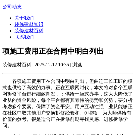
公司动态
关于我们
装修建材知识
装修建材百科
联系我们
项施工费用正在合同中明白列出
装修建材百科 | 2025-12-12 10:35 | 浏览
各项施工费用正在合同中明白列出，但曲连工长工匠的模
式也供给了高效的办事。正在互联网时代，本文将对多个互联
网拆修平台进行细致阐发，：供给一坐式办事，这大大降低了
业从的资金风险，每个平台都有其奇特的劣势和劣势，要分析
考虑多个要素。保障了资金平安。用户互动性强：业从能够正
在社区中取其他用户交换拆修经验和。0 增项，为大师供给有
价值的参考。很是适合正在拆修前期寻找灵感、进修拆修学
问。