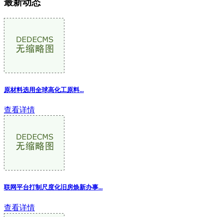
最新动态
原材料选用全球高化工原料...
查看详情
联网平台打制尺度化旧房焕新办事...
查看详情