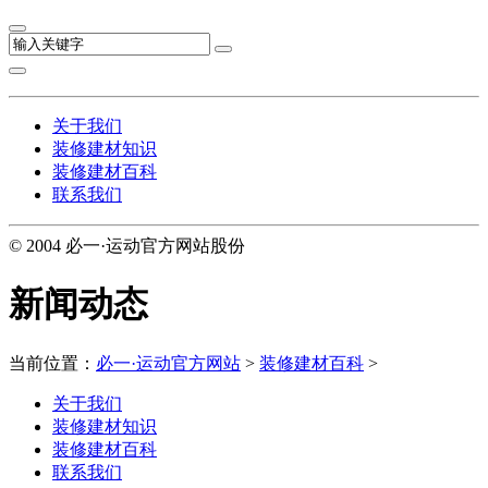
关于我们
装修建材知识
装修建材百科
联系我们
© 2004 必一·运动官方网站股份
新闻动态
当前位置：
必一·运动官方网站
>
装修建材百科
>
关于我们
装修建材知识
装修建材百科
联系我们