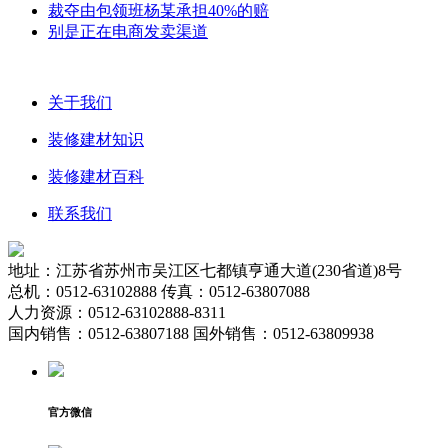
裁夺由包领班杨某承担40%的赔
别是正在电商发卖渠道
关于我们
装修建材知识
装修建材百科
联系我们
地址：江苏省苏州市吴江区七都镇亨通大道(230省道)8号
总机：0512-63102888 传真：0512-63807088
人力资源：0512-63102888-8311
国内销售：0512-63807188 国外销售：0512-63809938
官方微信