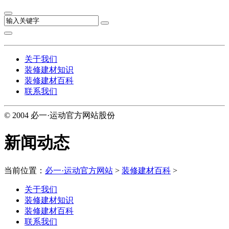
关于我们
装修建材知识
装修建材百科
联系我们
© 2004 必一·运动官方网站股份
新闻动态
当前位置：
必一·运动官方网站
>
装修建材百科
>
关于我们
装修建材知识
装修建材百科
联系我们