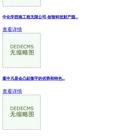
中化学西南工程无限公司-创智科技财产园...
查看详情
案中凡是会凸起衡宇的劣势和特色...
查看详情