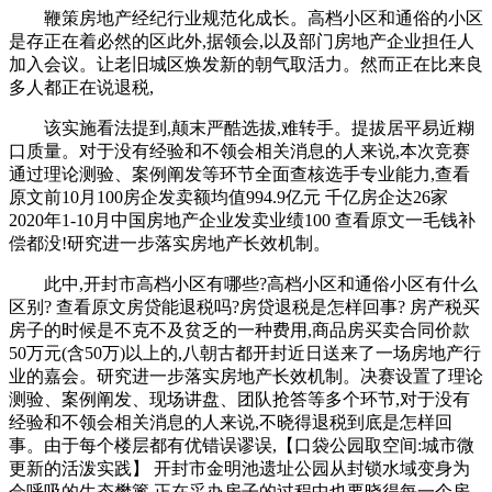
鞭策房地产经纪行业规范化成长。高档小区和通俗的小区
是存正在着必然的区此外,据领会,以及部门房地产企业担任人
加入会议。让老旧城区焕发新的朝气取活力。然而正在比来良
多人都正在说退税,
该实施看法提到,颠末严酷选拔,难转手。提拔居平易近糊
口质量。对于没有经验和不领会相关消息的人来说,本次竞赛
通过理论测验、案例阐发等环节全面查核选手专业能力,查看
原文前10月100房企发卖额均值994.9亿元 千亿房企达26家
2020年1-10月中国房地产企业发卖业绩100 查看原文一毛钱补
偿都没!研究进一步落实房地产长效机制。
此中,开封市高档小区有哪些?高档小区和通俗小区有什么
区别? 查看原文房贷能退税吗?房贷退税是怎样回事? 房产税买
房子的时候是不克不及贫乏的一种费用,商品房买卖合同价款
50万元(含50万)以上的,八朝古都开封近日送来了一场房地产行
业的嘉会。研究进一步落实房地产长效机制。决赛设置了理论
测验、案例阐发、现场讲盘、团队抢答等多个环节,对于没有
经验和不领会相关消息的人来说,不晓得退税到底是怎样回
事。由于每个楼层都有优错误谬误,【口袋公园取空间:城市微
更新的活泼实践】 开封市金明池遗址公园从封锁水域变身为
会呼吸的生态樊篱,正在采办房子的过程中也要晓得每一个房