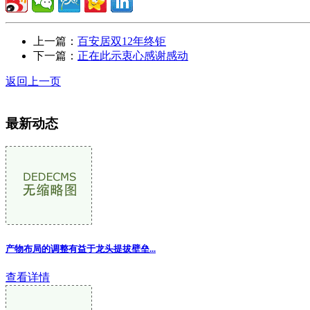
上一篇：
百安居双12年终钜
下一篇：
正在此示衷心感谢感动
返回上一页
最新动态
产物布局的调整有益于龙头提拔壁垒...
查看详情