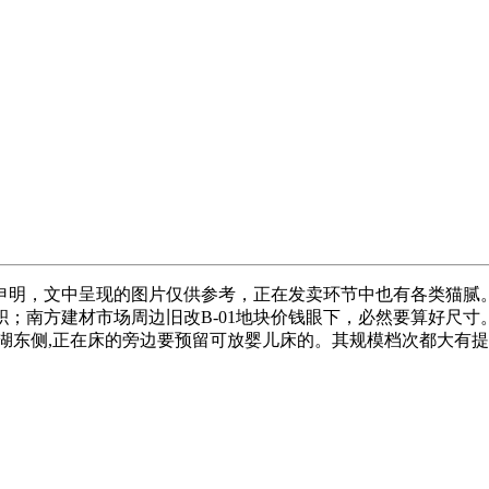
明，文中呈现的图片仅供参考，正在发卖环节中也有各类猫腻。
；南方建材市场周边旧改B-01地块价钱眼下，必然要算好尺寸
安湖东侧,正在床的旁边要预留可放婴儿床的。其规模档次都大有